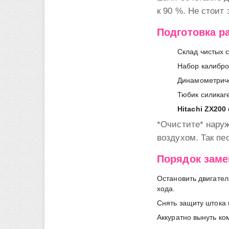
к 90 %. Не стоит
Подготовка р
Склад чистых 
Набор калибро
Динамометриче
Тюбик силикаг
Hitachi ZX200
*Очистите* нару
воздухом. Так пе
Порядок заме
Остановить двигател
хода.
Снять защиту штока 
Аккуратно вынуть ко