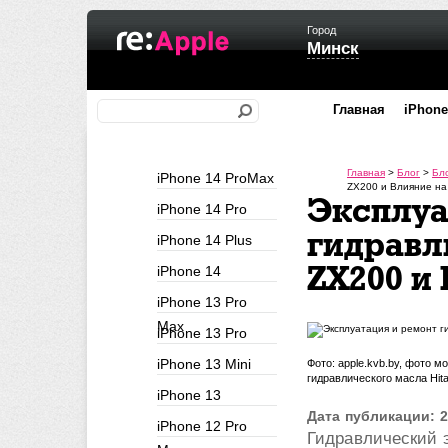
Город
Минск
Главная
iPhone
Главная
>
Блог
>
Бл
iPhone 14 ProMax
ZX200 и Влияние на
Эксплуа
iPhone 14 Pro
гидравл
iPhone 14 Plus
ZX200 и
iPhone 14
iPhone 13 Pro
Max
iPhone 13 Pro
iPhone 13 Mini
Фото: apple.kvb.by, фото 
гидравлического масла Hit
iPhone 13
Дата публикации: 2
iPhone 12 Pro
Гидравлический э