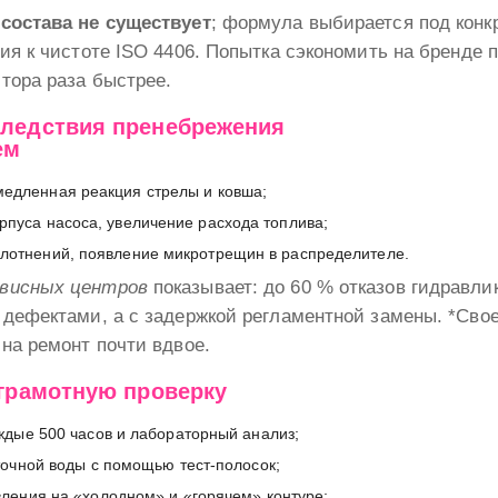
состава не существует
; формула выбирается под конк
ия к чистоте ISO 4406. Попытка сэкономить на бренде 
тора раза быстрее.
ледствия пренебрежения
ем
медленная реакция стрелы и ковша;
рпуса насоса, увеличение расхода топлива;
плотнений, появление микротрещин в распределителе.
висных центров
показывает: до 60 % отказов гидравли
 дефектами, а с задержкой регламентной замены. *Сво
на ремонт почти вдвое.
 грамотную проверку
ждые 500 часов и лабораторный анализ;
точной воды с помощью тест-полосок;
ления на «холодном» и «горячем» контуре;