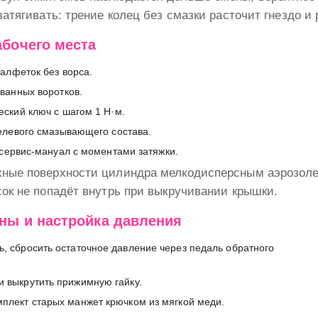
 затягивать: трение колец без смазки расточит гнездо и
абочего места
салфеток без ворса.
ванных воротков.
ский ключ с шагом 1 Н·м.
елевого смазывающего состава.
сервис-мануал с моментами затяжки.
жные поверхности цилиндра мелкодисперсным аэрозоле
сок не попадёт внутрь при выкручивании крышки.
ны и настройка давления
ь, сбросить остаточное давление через педаль обратного
и выкрутить прижимную гайку.
мплект старых манжет крючком из мягкой меди.