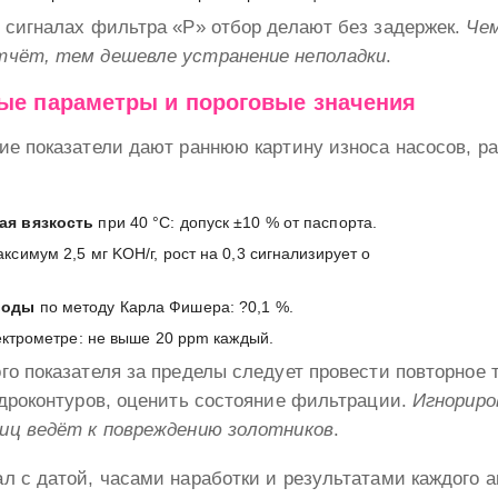
 сигналах фильтра «P» отбор делают без задержек.
Че
чёт, тем дешевле устранение неполадки
.
е параметры и пороговые значения
е показатели дают раннюю картину износа насосов, р
ая вязкость
при 40 °C: допуск ±10 % от паспорта.
ксимум 2,5 мг KOH/г, рост на 0,3 сигнализирует о
воды
по методу Карла Фишера: ?0,1 %.
пектрометре: не выше 20 ppm каждый.
о показателя за пределы следует провести повторное 
идроконтуров, оценить состояние фильтрации.
Игнориро
иц ведёт к повреждению золотников
.
 с датой, часами наработки и результатами каждого а