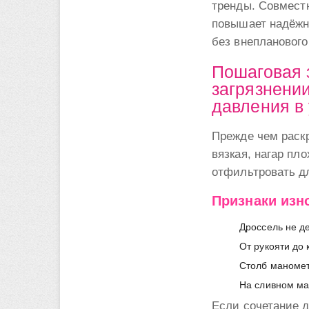
тренды. Совмест
повышает надёжно
без внепланового
Пошаговая 
загрязнени
давления в
Прежде чем раск
вязкая, нагар пл
отфильтровать д
Признаки изн
Дроссель не д
От рукояти до 
Столб маномет
На сливном ма
Если сочетание 