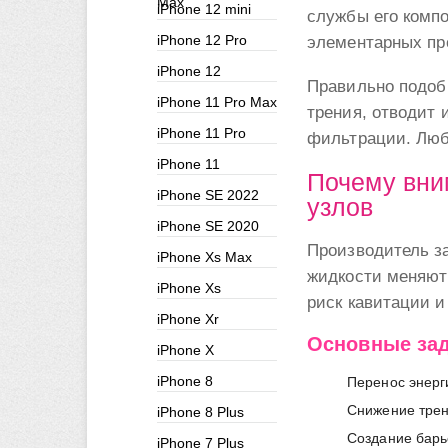
Max
iPhone 12 mini
службы его компо
iPhone 12 Pro
элементарных пр
iPhone 12
Правильно подоб
iPhone 11 Pro Max
трения, отводит 
iPhone 11 Pro
фильтрации. Люб
iPhone 11
Почему вни
iPhone SE 2022
узлов
iPhone SE 2020
Производитель за
iPhone Xs Max
жидкости меняютс
iPhone Xs
риск кавитации и
iPhone Xr
Основные зад
iPhone X
iPhone 8
Перенос энерг
Снижение трен
iPhone 8 Plus
Создание барь
iPhone 7 Plus