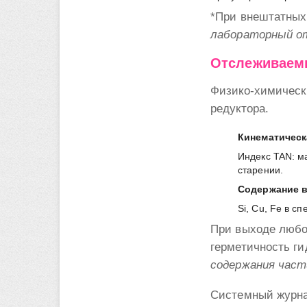
*При внештатных
лабораторный от
Отслеживаемы
Физико-химически
редуктора.
Кинематическ
Индекс TAN: ма
старении.
Содержание 
Si, Cu, Fe в с
При выходе любог
герметичность г
содержания част
Системный журнал