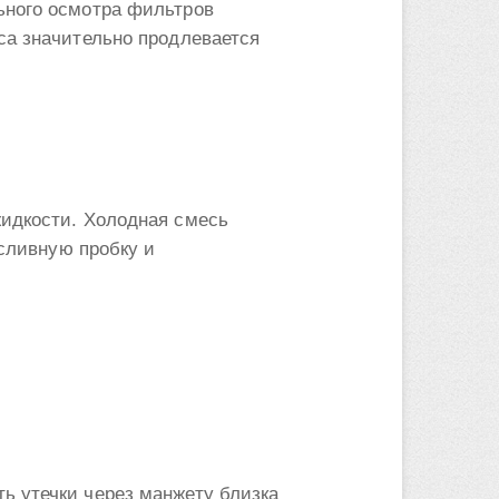
ьного осмотра фильтров
са значительно продлевается
жидкости. Холодная смесь
 сливную пробку и
ь утечки через манжету близка