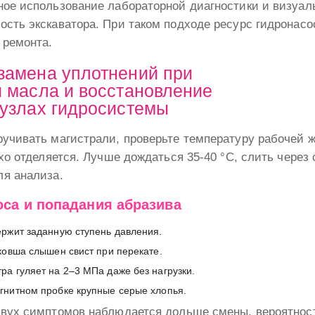
ное использование лабораторной диагностики и визуал
сть экскаватора. При таком подходе ресурс гидронасо
 ремонта.
замена уплотнений при
и масла и восстановление
 узлах гидросистемы
ручивать магистрали, проверьте температуру рабочей 
охо отделяется. Лучше дождаться 35-40 °C, слить через
ля анализа.
оса и попадания абразива
ержит заданную ступень давления.
ковша слышен свист при перекате.
ра гуляет на 2–3 МПа даже без нагрузки.
гнитном пробке крупные серые хлопья.
двух симптомов наблюдается дольше смены, вероятност