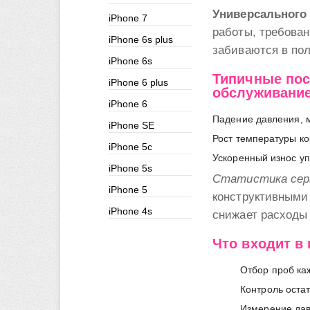
Универсального 
iPhone 7
работы, требован
iPhone 6s plus
забиваются в пол
iPhone 6s
Типичные пос
iPhone 6 plus
обслуживани
iPhone 6
Падение давления, 
iPhone SE
Рост температуры ко
iPhone 5c
Ускоренный износ у
iPhone 5s
Статистика сер
iPhone 5
конструктивными
iPhone 4s
снижает расходы 
Что входит в
Отбор проб ка
Контроль оста
Измерение дав