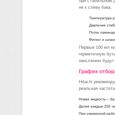
при стабильном д
не к сливу бака.
Температура р
Давление стаб
Поток ламинар
Фитинг и шлан
Первые 100 мл на
герметичную буты
окислению будут
График отбор
Hitachi рекоменд
реальная частота
Новая жидкость – ба
Далее каждые 250 ча
При умеренной работ