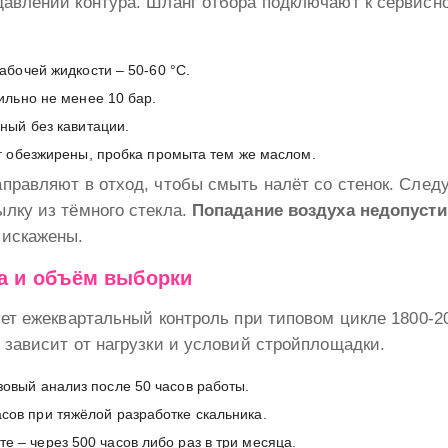
авлении контура. Шланг отбора подключают к сервисно
абочей жидкости – 50-60 °C.
ильно не менее 10 бар.
ный без кавитации.
г обезжирены, пробка промыта тем же маслом.
правляют в отход, чтобы смыть налёт со стенок. След
лку из тёмного стекла.
Попадание воздуха недопуст
 искажены.
а и объём выборки
ует ежеквартальный контроль при типовом цикле 1800-2
 зависит от нагрузки и условий стройплощадки.
зовый анализ после 50 часов работы.
сов при тяжёлой разработке скальника.
е – через 500 часов либо раз в три месяца.