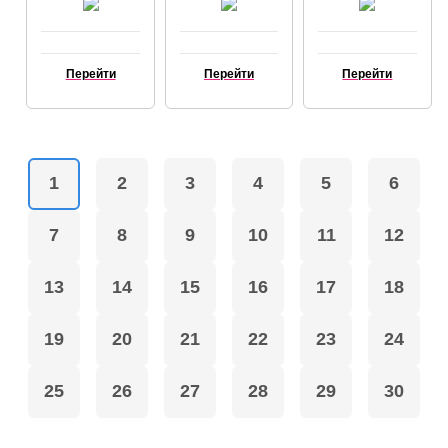
(БЕЛЫЙ)
SILVER
64GB SILVER
"(PRODUCT) RED Красный"
(СЕРЕБРИСТЫЙ)
(СЕРЕБРИСТЫЙ)
"White Белый"
"Blue Голубой"
Перейти
Перейти
Перейти
"Rose"
"Yellow Жёлтый"
"Green Зелёный"
"Кораловый"
"Тёмно Фиолетовый"
"Фиолетовый"
1
2
3
4
5
6
Объем памяти
7
8
9
10
11
12
8Гб
16Гб
32Гб
13
14
15
16
17
18
64Гб
128Гб
19
20
21
22
23
24
256Гб
512Гб
1ТБ
25
26
27
28
29
30
AirPods