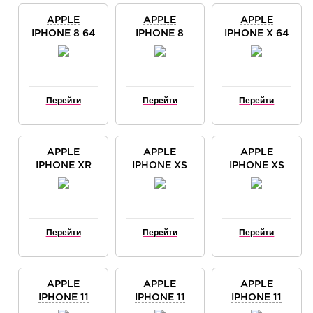
iPhone Xs
iPhone Xr
APPLE
APPLE
APPLE
iPhone X
IPHONE 8 64
IPHONE 8
IPHONE X 64
iPhone 8 Plus
ГБ ЗОЛОТОЙ
PLUS 64 ГБ
ГБ
(GOLD)
iPhone 8
ЗОЛОТОЙ
СЕРЕБРИСТЫЙ
(GOLD)
(SILVER)
iPhone 7
iPhone 7 Plus
Перейти
Перейти
Перейти
iPhone 6s
iPhone 6s Plus
iPhone 6
iPhone 6 Plus
APPLE
APPLE
APPLE
iPhone SE
IPHONE XR
IPHONE XS
IPHONE XS
iPhone 5
64GB WHITE
64GB SILVER
MAX 64GB
iPhone 5s
(БЕЛЫЙ)
(СЕРЕБРИСТЫЙ)
SILVER
iPhone 4s
(СЕРЕБРИСТЫЙ)
iPhone 5c
Перейти
Перейти
Перейти
Цвет
"Черный"
"Черный Оникс"
"Серебристый"
APPLE
APPLE
APPLE
"Золотой"
IPHONE 11
IPHONE 11
IPHONE 11
64GB WHITE
"Розовое Золото"
PRO 64GB
PRO MAX