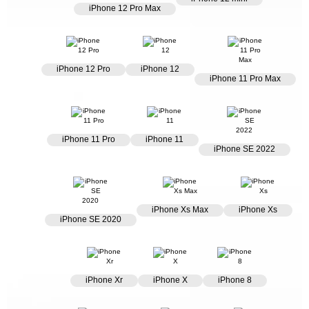
Архив
iPhone 12 Pro Max
iPhone 12 Pro
Техника
Общее
iPhone 12
Мода
Новости
iPhone 11 Pro Max
Мебель
Блог
iPhone 12 Pro
iPhone 12
iPhone 11 Pro
iPhone 11 Pro Max
Праздники
iPhone 11
Животные
iPhone SE 2022
Прочее
iPhone 11 Pro
iPhone 11
iPhone SE 2020
Отдых
iPhone SE 2022
iPhone Xs Max
Общее
iPhone Xs
Ремонт
iPhone Xr
Прокат
iPhone Xs Max
iPhone Xs
iPhone SE 2020
iPhone X
Digital
iPhone 8
Спорт
iPhone 8 Plus
Рыбалка
iPhone Xr
iPhone X
iPhone 8
iPhone 7 Plus
iPhone 7