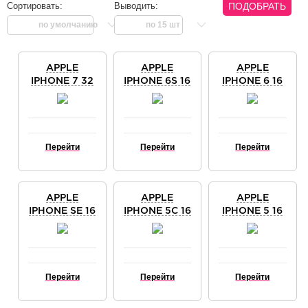
Сортировать:
Выводить:
ПОДОБРАТЬ
по умолчанию
по 15 шт
Тип
iPhone 13 Mini
APPLE
APPLE
APPLE
iPhone 11 Pro
IPHONE 7 32
IPHONE 6S 16
IPHONE 6 16
iPhone 11 Pro Max
ГБ BLACK
ГБ SPACE
ГБ SPACE
iPhone SE 2020
GRAY
GRAY
iPhone 12
iPhone 12 Pro
Перейти
Перейти
Перейти
iPhone 12 mini
iPhone 12 Pro Max
iPhone 13
iPhone 11
APPLE
APPLE
APPLE
iPhone 13 Pro
IPHONE SE 16
IPHONE 5C 16
IPHONE 5 16
iPhone 13 Pro Max
ГБ SPACE
ГБ WHITE
ГБ BLACK
iPhone SE 2022
GRAY
(БЕЛЫЙ)
iPhone 14
iPhone 14 Plus
iPhone 14 Pro
Перейти
Перейти
Перейти
iPhone 14 ProMax
iPhone Xs Max