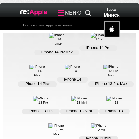
Город
Минск
Всё о технике Apple и не только!
Главная
iPhone
iPhone 14 Pro
iPhone 14 ProMax
iPhone 14 ProMax
AirPods
iPhone 14 Pro
AirPods
Лента
iPhone 14 Plus
Авто
Блог
iPhone 14
iPhone 14
Бизнес
iPhone
iPhone 14 Plus
iPhone 13 Pro Max
iPhone 13 Pro Max
Стройка
App Store
iPhone 13 Pro
Еда
Ремонт
iPhone 13 Mini
Услуги
Игры
iPhone 13 Pro
iPhone 13 Mini
iPhone 13
iPhone 13
Дом
Смартфоны
iPhone 12 Pro Max
Дача
Apple
iPhone 12 mini
Медицина
iPhone 12 mini