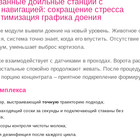
ванные доильные станции с
 навигацией: сокращение стресса
оптимизация графика доения
е модули вывели доение на новый уровень. Животное 
, система точно знает, когда его впустить. Отсутстви
ум, уменьшает выброс кортизола.
е взаимодействует с датчиками в проходах. Ворота ра
 остальные спокойно продолжают жевать. После процед
 порцию концентрата – приятное подкрепление формиру
омплекса
нер, выстраивающий
точную
траекторию подхода;
находящий соски за секунды и подключающий стаканы без
та;
нсоры контроля чистоты молока;
я дезинфекция после каждого цикла.