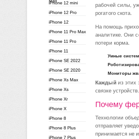
Max
iPhone 12 mini
рабочей силы, уж
iPhone 12 Pro
рогатого скота.
iPhone 12
На помощь прихо
iPhone 11 Pro Max
аналитике. Они 
iPhone 11 Pro
потери корма.
iPhone 11
Умные систе
iPhone SE 2022
Роботизиров
iPhone SE 2020
Мониторы жв
iPhone Xs Max
Каждый
из этих 
iPhone Xs
связке устройств
iPhone Xr
Почему фер
iPhone X
Технологии объед
iPhone 8
отправляет увед
iPhone 8 Plus
принимается не и
iPhone 7 Plus