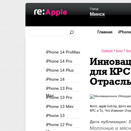
Город
Минск
Главная
iPhone
Главная
>
Блог
>
Бл
iPhone 14 ProMax
Инновац
iPhone 14 Pro
для КРС
iPhone 14 Plus
Отрасл
iPhone 14
iPhone 13 Pro
Max
iPhone 13 Pro
iPhone 13 Mini
Фото: apple.kvb.by, фото 
КРС и То, Что Изменит Отр
iPhone 13
Дата публикации: 2
iPhone 12 Pro
Молочные и мясны