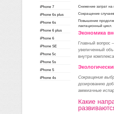
Снижение затрат на 
iPhone 7
Сокращение случаев
iPhone 6s plus
Повышение продолжи
iPhone 6s
лактационный цикл.
iPhone 6 plus
Экономика вн
iPhone 6
Главный вопрос –
iPhone SE
увеличенный объ
iPhone 5c
внутри комплекса
iPhone 5s
Экологически
iPhone 5
Сокращение выб
iPhone 4s
дозированию доб
аммиачные испар
Какие напр
развиваютс