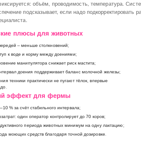
иксируется: объём, проводимость, температура. Систе
печение подсказывает, если надо подкорректировать р
ециалиста.
ские плюсы для животных
ередей – меньше столкновений;
туп к воде и корму между доениями;
новение манипулятора снижает риск мастита;
нтервал доения поддерживает баланс молочной железы;
ния техники практически не пугают тёлок, впервые
адо.
ий эффект для фермы
–10 % за счёт стабильного интервала;
затрат: один оператор контролирует до 70 коров;
дуктивного периода животных минимум на одну лактацию;
ода моющих средств благодаря точной дозировке.