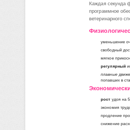
Каждая секунда ф
программное обес
ветеринарного сп
Физиологиче
уменьшение оч
свободный дос
мягкое прикос
регулярный
и
плавные
движе
попавших в ст
Экономическ
рост
удоя на 5
экономия трудо
продление про
снижение расх