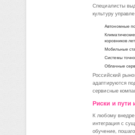
Специалисты выд
культуру управле
Автономные по
Климатически
коровников ле
Мобильные ста
Системы точно
Облачные серв
Российский рыно
адаптируются по
сервисные компа
Риски и пути
К любому внедрен
интеграция с су
обучение, пошаг