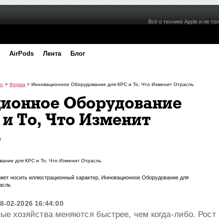
Всё о технике Apple и не тол
AirPods
Лента
Блог
ог
>
Ферма
>
Инновационное Оборудование для КРС и То, Что Изменит Отрасль
ионное Оборудование
 и То, Что Изменит
ь
может носить иллюстрационный характер, Инновационное Оборудование для
асль
8-02-2026 16:44:00
е хозяйства меняются быстрее, чем когда-либо. Рост