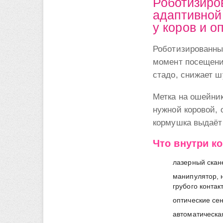
Роботизиро
адаптивной
у коров и 
Роботизированны
момент посещения
стадо, снижает ш
Метка на ошейник
нужной коровой,
кормушка выдаёт
Что внутри к
лазерный ска
манипулятор, 
грубого контак
оптические се
автоматическа