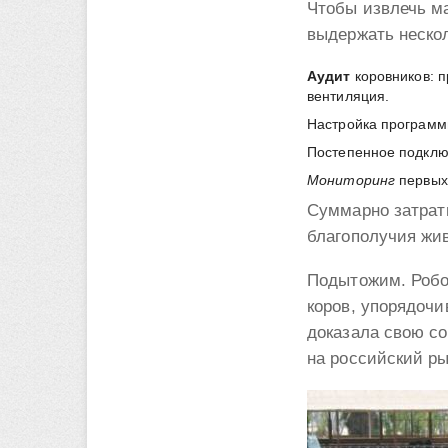
Чтобы извлечь м
выдержать неско
Аудит
коровников: п
вентиляция.
Настройка программ
Постепенное подключ
Мониторинг
первых 
Суммарно затраты
благополучия жив
Подытожим. Робо
коров, упорядочи
доказала свою со
на российский ры