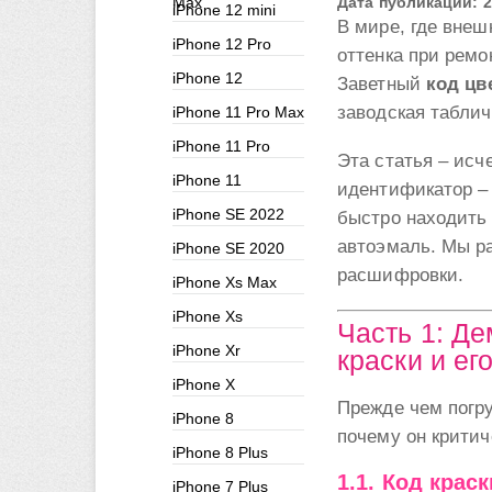
Max
Дата публикации: 2
iPhone 12 mini
В мире, где внеш
iPhone 12 Pro
оттенка при ремо
iPhone 12
Заветный
код цв
заводская таблич
iPhone 11 Pro Max
iPhone 11 Pro
Эта статья – ис
iPhone 11
идентификатор 
iPhone SE 2022
быстро находить
автоэмаль. Мы р
iPhone SE 2020
расшифровки.
iPhone Xs Max
iPhone Xs
Часть 1: Де
iPhone Xr
краски и ег
iPhone X
Прежде чем погру
iPhone 8
почему он критич
iPhone 8 Plus
1.1. Код краск
iPhone 7 Plus