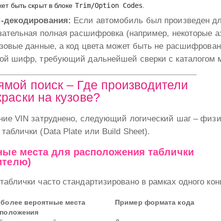
жет быть скрыт в блоке
Trim/Option Codes
.
N-декодирования:
Если автомобиль был произведен для
зательная полная расшифровка (например, некоторые а
зовые данные, а код цвета может быть не расшифрован 
ой шифр, требующий дальнейшей сверки с каталогом 
ямой поиск – Где производители
краски на кузове?
ние VIN затруднено, следующий логический шаг – физи
аблички (Data Plate или Build Sheet).
тные места для расположения таблички
ителю)
аблички часто стандартизировано в рамках одного кон
более вероятные места
Пример формата кода
сположения