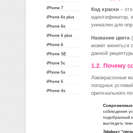
iPhone 7
Код краски
– это
идентификатор, к
iPhone 6s plus
уникален для опр
iPhone 6s
iPhone 6 plus
Название цвета
(
iPhone 6
может меняться о
данной рецептур
iPhone SE
iPhone 5c
1.2. Почему 
iPhone 5s
Лакокрасочные м
iPhone 5
погодных условий
iPhone 4s
оригинального по
Современные
соблюдения уг
подобранный к
выглядеть тем
Эффект “пятн