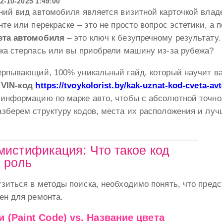
2-10-2025 1:49:00
ний вид автомобиля является визитной карточкой влад
нте или перекраске – это не просто вопрос эстетики, а
ета автомобиля
– это ключ к безупречному результату. 
ка стерлась или вы приобрели машину из-за рубежа?
черпывающий, 100% уникальный гайд, который научит 
–
VIN-код
https://tvoykolorist.by/kak-uznat-kod-cveta-av
 информацию по марке авто, чтобы с абсолютной точн
азберем структуру кодов, места их расположения и лу
мистификация: Что такое код
о роль
зиться в методы поиска, необходимо понять, что предс
ен для ремонта.
и (Paint Code) vs. Название цвета