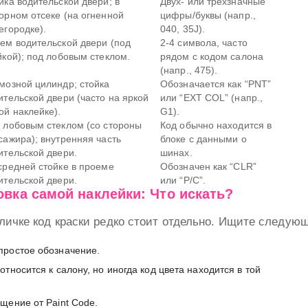
йка водительской двери; в
Двух- или трехзначные
орном отсеке (на огненной
цифры/буквы (напр.,
егородке).
040, 35J).
ем водительской двери (под
2-4 символа, часто
йкой); под лобовым стеклом.
рядом с кодом салона
(напр., 475).
мозной цилиндр; стойка
Обозначается как “PNT”
ительской двери (часто на яркой
или “EXT COL” (напр.,
ой наклейке).
G1).
 лобовым стеклом (со стороны
Код обычно находится в
сажира); внутренняя часть
блоке с данными о
ительской двери.
шинах.
средней стойке в проеме
Обозначен как “CLR”
ительской двери.
или “P/C”.
овка самой наклейки: Что искать?
личке код краски редко стоит отдельно. Ищите следую
ростое обозначение.
тносится к салону, но иногда код цвета находится в той
щение от Paint Code.