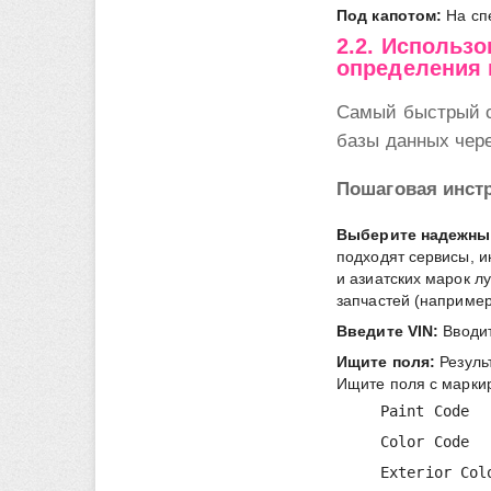
Под капотом:
На сп
2.2. Использ
определения 
Самый быстрый с
базы данных чер
Пошаговая инст
Выберите надежны
подходят сервисы, 
и азиатских марок л
запчастей (например
Введите VIN:
Вводит
Ищите поля:
Резуль
Ищите поля с марки
Paint Code
Color Code
Exterior Col