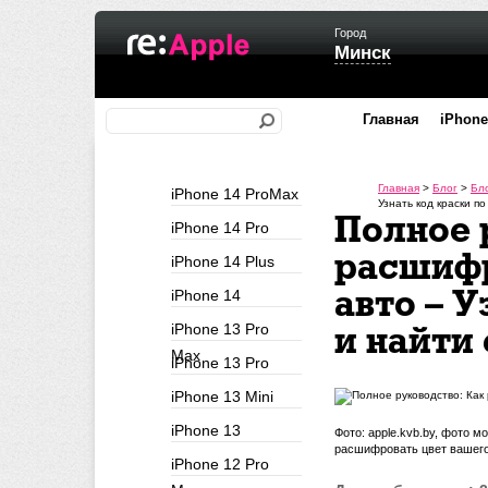
Город
Минск
Главная
iPhone
Главная
>
Блог
>
Бл
iPhone 14 ProMax
Узнать код краски по
Полное 
iPhone 14 Pro
расшифр
iPhone 14 Plus
авто – У
iPhone 14
iPhone 13 Pro
и найти 
Max
iPhone 13 Pro
iPhone 13 Mini
iPhone 13
Фото: apple.kvb.by, фото 
расшифровать цвет вашего а
iPhone 12 Pro