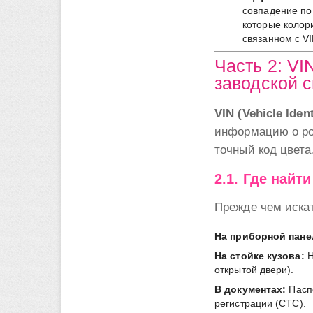
совпадение по
которые колори
связанном с VI
Часть 2: VI
заводской 
VIN (Vehicle Iden
информацию о ро
точный код цвета
2.1. Где найт
Прежде чем искат
На приборной пане
На стойке кузова:
Н
открытой двери).
В документах:
Паспо
регистрации (СТС).