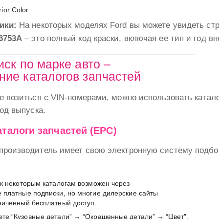
ior Color.
ики:
На некоторых моделях Ford вы можете увидеть ст
6753A
– это полный код краски, включая ее тип и год вн
иск по марке авто –
ние каталогов запчастей
е возиться с VIN-номерами, можно использовать катало
год выпуска.
аталоги запчастей (EPС)
роизводитель имеет свою электронную систему подбора
к некоторым каталогам возможен через
 платные подписки, но многие дилерские сайты
ниченный бесплатный доступ.
те “Кузовные детали” → “Окрашенные детали” → “Цвет”.