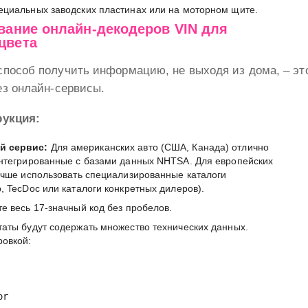
ециальных заводских пластинах или на моторном щите.
ование онлайн-декодеров VIN для
цвета
пособ получить информацию, не выходя из дома, – эт
ез онлайн-сервисы.
рукция:
й сервис:
Для американских авто (США, Канада) отлично
интегрированные с базами данных NHTSA. Для европейских
учше использовать специализированные каталоги
, TecDoc или каталоги конкретных дилеров).
е весь 17-значный код без пробелов.
таты будут содержать множество технических данных.
ровкой:
or