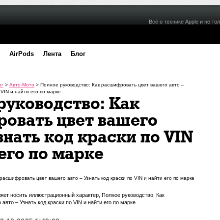
Всё о технике Apple и не тол
AirPods
Лента
Блог
ог
>
Авто-Мото
>
Полное руководство: Как расшифровать цвет вашего авто –
 VIN и найти его по марке
руководство: Как
овать цвет вашего
знать код краски по VIN
его по марке
может носить иллюстрационный характер, Полное руководство: Как
вто – Узнать код краски по VIN и найти его по марке