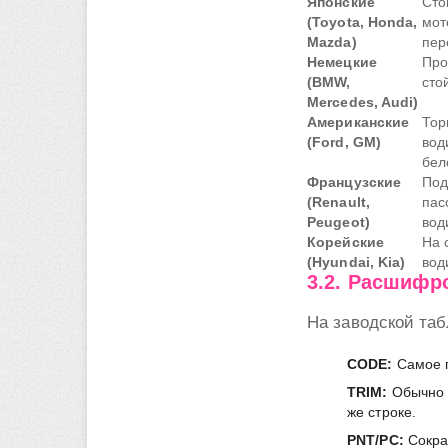
Японские
Сто
(Toyota, Honda,
мот
Mazda)
пер
Немецкие
Про
(BMW,
сто
Mercedes, Audi)
Американские
Тор
(Ford, GM)
вод
бел
Французские
Под
(Renault,
пас
Peugeot)
вод
Корейские
На 
(Hyundai, Kia)
вод
3.2. Расшифр
На заводской таб
CODE:
Самое п
TRIM:
Обычно о
же строке.
PNT/PC:
Сокра