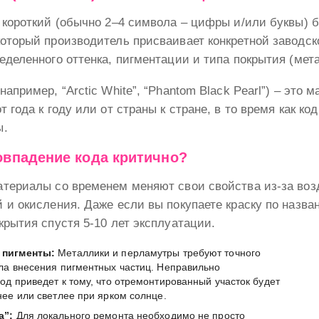
 короткий (обычно 2–4 символа – цифры и/или буквы) 
оторый производитель присваивает конкретной заводск
еделенного оттенка, пигментации и типа покрытия (мета
например, “Arctic White”, “Phantom Black Pearl”) – это 
т года к году или от страны к стране, в то время как к
ы.
совпадение кода критично?
атериалы со временем меняют свои свойства из-за воз
 и окисления. Даже если вы покупаете краску по назва
крытия спустя 5-10 лет эксплуатации.
 пигменты:
Металлики и перламутры требуют точного
ла внесения пигментных частиц. Неправильно
од приведет к тому, что отремонтированный участок будет
нее или светлее при ярком солнце.
а”:
Для локального ремонта необходимо не просто