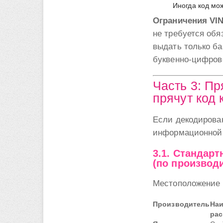
Иногда код мо
Ограничения VI
не требуется обя
выдать только ба
буквенно-цифров
Часть 3: Пр
прячут код 
Если декодирова
информационной т
3.1. Стандар
(по производ
Местоположение т
Производитель
Наи
ра