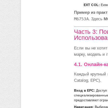
EXT COL:
Exter
Пример из практ
M6753A
. Здесь
M
Часть 3: По
Использова
Если вы не хотит
марку, модель и 
4.1. Онлайн-к
Каждый крупный п
Catalog, EPC).
Вход в EPC:
Доступ 
специализированные
предоставляют огра
Навигация:
Выбирае