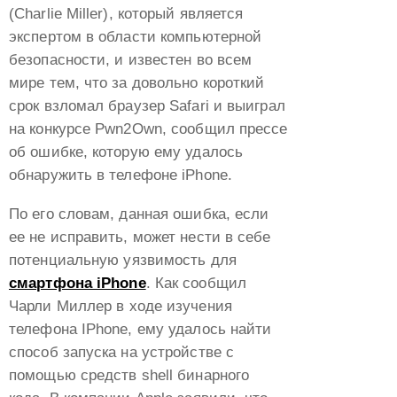
Архив
iPhone 12
(Charlie Miller), который является
iPhone 12 Pro
Техника
Общее
экспертом в области компьютерной
iPhone 11 Pro Max
iPhone 12
Мода
Новости
безопасности, и известен во всем
iPhone 11 Pro
iPhone 11 Pro Max
Мебель
Блог
мире тем, что за довольно короткий
iPhone 11
iPhone 11 Pro
срок взломал браузер Safari и выиграл
Праздники
iPhone SE 2022
на конкурсе Pwn2Own, сообщил прессе
iPhone 11
Животные
iPhone SE 2020
об ошибке, которую ему удалось
iPhone SE 2022
Прочее
обнаружить в телефоне iPhone.
iPhone Xs Max
iPhone SE 2020
Отдых
iPhone Xs
iPhone Xs Max
Общее
По его словам, данная ошибка, если
iPhone Xr
iPhone Xs
ее не исправить, может нести в себе
Ремонт
iPhone X
потенциальную уязвимость для
iPhone Xr
Прокат
смартфона iPhone
. Как сообщил
iPhone 8
iPhone X
Digital
Чарли Миллер в ходе изучения
iPhone 8 Plus
iPhone 8
Спорт
телефона IPhone, ему удалось найти
iPhone 7 Plus
iPhone 8 Plus
Рыбалка
способ запуска на устройстве с
iPhone 7
iPhone 7 Plus
помощью средств shell бинарного
iPhone 6s plus
iPhone 7