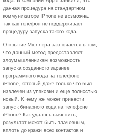
кода. В компании Apple заявили, что
данная процедура на стандартном
iPhone 6s plus
iPhone 6s
коммуникаторе IPhone не возможна,
iPhone 6s
iPhone 6 plus
так как телефон не поддерживает
iPhone 6 plus
iPhone 6
процедуру запуска такого кода.
iPhone 6
iPhone SE
iPhone SE
Открытие Мюллера заключается в том,
iPhone 5c
что данный метод предоставляет
iPhone 5c
iPhone 5s
злоумышленникам возможность
iPhone 5s
iPhone 5
запуска созданного заранее
iPhone 5
iPhone 4s
программного кода на телефоне
iPhone 4s
iPhone, который даже только что был
извлечен из упаковки и еще полностью
новый. К чему же может привести
запуск бинарного кода на телефоне
iPhone? Как удалось выяснить,
результат может быть плачевным,
вплоть до кражи всех контактов и