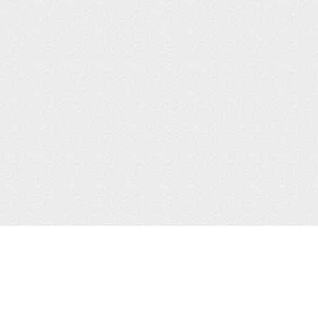
ОГ
ЛЕНТА
iPhone 14 ProMax
iPhone
iPhone 14 Pro
App Store