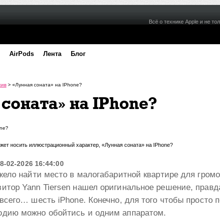
Всё о технике Apple и не тол
AirPods
Лента
Блог
хив
>
«Лунная соната» на IPhone?
 соната» на IPhone?
может носить иллюстрационный характер, «Лунная соната» на IPhone?
8-02-2026 16:44:00
яжело найти место в малогабаритной квартире для громо
итор Yann Tiersen нашел оригинальное решение, правд
 всего… шесть iPhone. Конечно, для того чтобы просто 
одию можно обойтись и одним аппаратом.