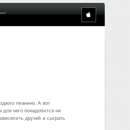
ько!
здкого пианино. А вот
а для него понадобится ни
повеселить друзей и сыграть