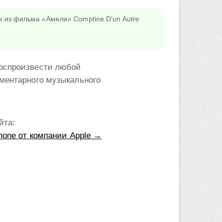
к из фильма «Амели» Comptine D'un Autre
воспроизвести любой
ементарного музыкального
йта:
hone от компании Apple →