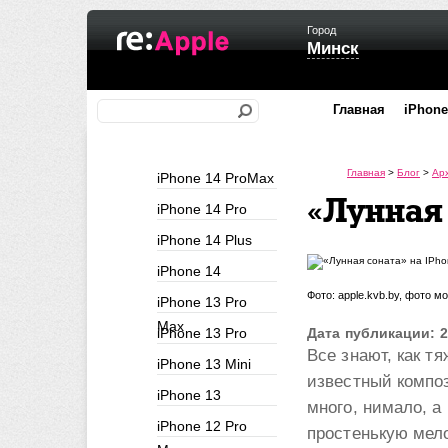
Город
Минск
Главная
iPhone
Главная
>
Блог
>
Ар
iPhone 14 ProMax
«Лунная
iPhone 14 Pro
iPhone 14 Plus
iPhone 14
Фото: apple.kvb.by, фото 
iPhone 13 Pro
Max
iPhone 13 Pro
Дата публикации: 2
Все знают, как т
iPhone 13 Mini
известный композ
iPhone 13
много, нимало, а
iPhone 12 Pro
простенькую мел