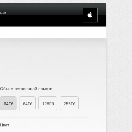
ько!
Объем встроенной памяти
64Гб
64Гб
128Гб
256Гб
Цвет