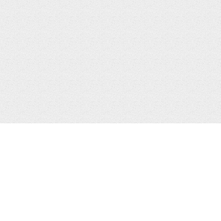
IPhone в Таиланде
Колонки для iPhone
IPhone XS, XR, XS Max