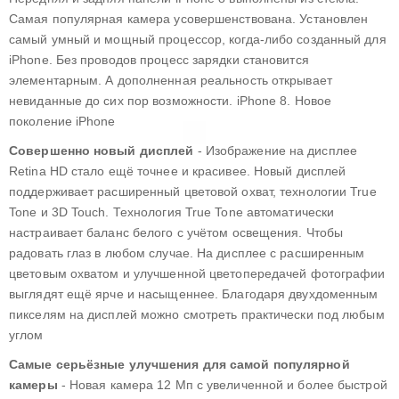
Самая популярная камера усовершенствована. Установлен
iPhone 7
самый умный и мощный процессор, когда-либо созданный для
iPhone 6s plus
iPhone. Без проводов процесс зарядки становится
iPhone 6s
элементарным. А дополненная реальность открывает
невиданные до сих пор возможности. iPhone 8. Новое
iPhone 6 plus
поколение iPhone
iPhone 6
Совершенно новый дисплей
- Изображение на дисплее
iPhone SE
Retina HD стало ещё точнее и красивее. Новый дисплей
iPhone 5c
поддерживает расширенный цветовой охват, технологии True
Tone и 3D Touch. Технология True Tone автоматически
iPhone 5s
настраивает баланс белого с учётом освещения. Чтобы
iPhone 5
радовать глаз в любом случае. На дисплее с расширенным
iPhone 4s
цветовым охватом и улучшенной цветопередачей фотографии
выглядят ещё ярче и насыщеннее. Благодаря двухдоменным
пикселям на дисплей можно смотреть практически под любым
углом
Самые серьёзные улучшения для самой популярной
камеры
- Новая камера 12 Мп с увеличенной и более быстрой