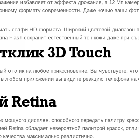
ажения избавляет от эффекта дрожания, а 12 Мп каме
зионному формату современности. Даже ночью ваши фо
мать селфи HD-формата. Широкий цветовой диапазон п
na Flash сохранит естественный тон кожи даже при съ
тклик 3D Touch
ый отклик на любое прикосновение. Вы чувствуете, что
ь в любом приложении вы видите реакцию телефона на 
й Retina
ез мощного дисплея, способного передать палитру крас
й Retina обладает невероятной палитрой красок, отли
о качества максимально реалистично.