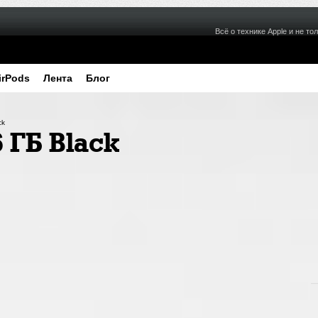
Всё о технике Apple и не тол
irPods
Лента
Блог
ck
6 ГБ Black