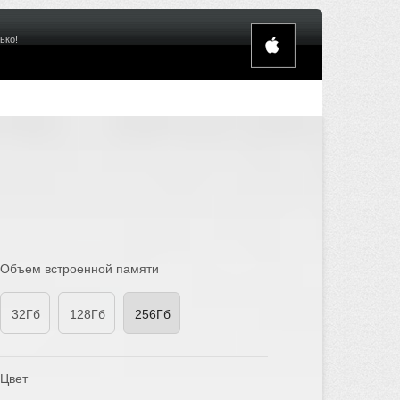
ько!
Объем встроенной памяти
32Гб
128Гб
256Гб
Цвет