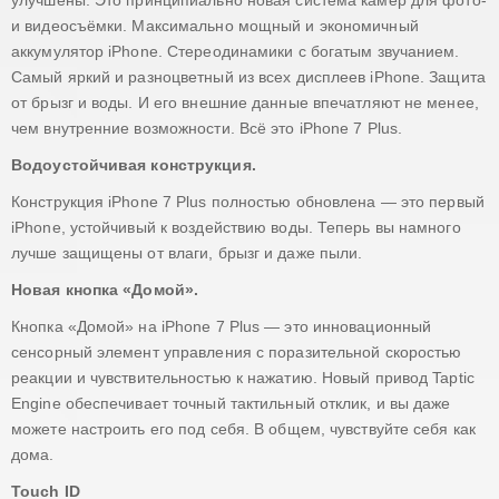
улучшены. Это принципиально новая система камер для фото-
и видеосъёмки. Максимально мощный и экономичный
iPhone 7
аккумулятор iPhone. Стереодинамики с богатым звучанием.
iPhone 6s plus
Самый яркий и разноцветный из всех дисплеев iPhone. Защита
iPhone 6s
от брызг и воды. И его внешние данные впечатляют не менее,
чем внутренние возможности. Всё это iPhone 7 Plus.
iPhone 6 plus
iPhone 6
Водоустойчивая конструкция.
iPhone SE
Конструкция iPhone 7 Plus полностью обновлена — это первый
iPhone, устойчивый к воздействию воды. Теперь вы намного
iPhone 5c
лучше защищены от влаги, брызг и даже пыли.
iPhone 5s
Новая кнопка «Домой».
iPhone 5
Кнопка «Домой» на iPhone 7 Plus — это инновационный
iPhone 4s
сенсорный элемент управления с поразительной скоростью
реакции и чувствительностью к нажатию. Новый привод Taptic
Engine обеспечивает точный тактильный отклик, и вы даже
можете настроить его под себя. В общем, чувствуйте себя как
дома.
Touch ID