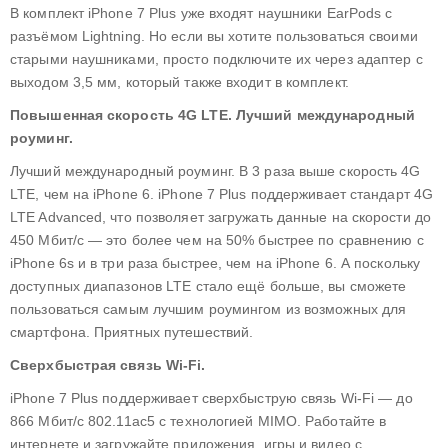
В комплект iPhone 7 Plus уже входят наушники ЕаrPods с
разъёмом Lightning. Но если вы хотите пользоваться своими
старыми наушниками, просто подключите их через адаптер с
выходом 3,5 мм, который также входит в комплект.
Повышенная скорость 4G LTE. Лучший международный
роуминг.
Лучший международный роуминг. В 3 раза выше скорость 4G
LTE, чем на iPhone 6. iPhone 7 Plus поддерживает стандарт 4G
LTE Advanced, что позволяет загружать данные на скорости до
450 Мбит/с — это более чем на 50% быстрее по сравнению с
iPhone 6s и в три раза быстрее, чем на iPhone 6. А поскольку
доступных диапазонов LTE стало ещё больше, вы сможете
пользоваться самым лучшим роумингом из возможных для
смартфона. Приятных путешествий.
Сверхбыстрая связь Wi-Fi.
iPhone 7 Plus поддерживает сверхбыструю связь Wi-Fi — до
866 Мбит/с 802.11ac5 с технологией MIMO. Работайте в
интернете и загружайте приложения, игры и видео с