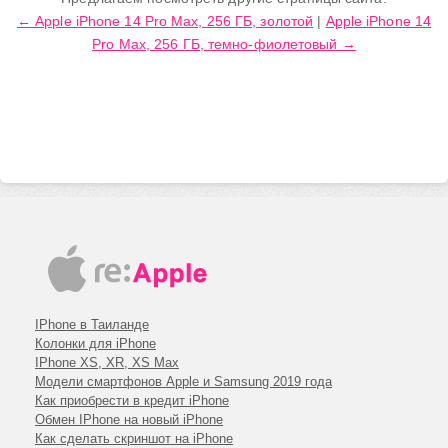
← Apple iPhone 14 Pro Max, 256 ГБ, золотой
|
Apple iPhone 14
iPhone 7
Pro Max, 256 ГБ, темно-фиолетовый →
iPhone 6s plus
iPhone 6s
iPhone 6 plus
iPhone 6
iPhone SE
iPhone 5c
iPhone 5s
iPhone 5
iPhone 4s
IPhone в Таиланде
Колонки для iPhone
IPhone XS, XR, XS Max
Модели смартфонов Apple и Samsung 2019 года
Как приобрести в кредит iPhone
Обмен IPhone на новый iPhone
Как сделать скриншот на iPhone