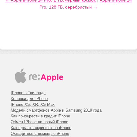
← Apple iPhone 14 Pro, 1 TB, черный космос
|
Apple iPhone 14
iPhone 7
Pro, 128 ГБ, серебристый →
iPhone 6s plus
iPhone 6s
iPhone 6 plus
iPhone 6
iPhone SE
iPhone 5c
iPhone 5s
iPhone 5
iPhone 4s
IPhone в Таиланде
Колонки для iPhone
IPhone XS, XR, XS Max
Модели смартфонов Apple и Samsung 2019 года
Как приобрести в кредит iPhone
Обмен IPhone на новый iPhone
Как сделать скриншот на iPhone
Охладитесь с помощью iPhone