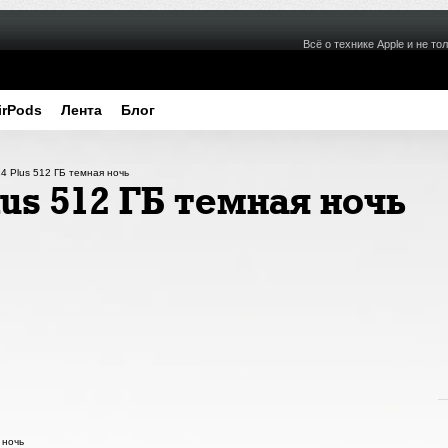
Всё о технике Apple и не тол
irPods
Лента
Блог
14 Plus 512 ГБ темная ночь
lus 512 ГБ темная ночь