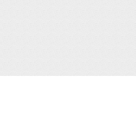
IPhone в Таиланде
Колонки для iPhone
IPhone XS, XR, XS Max