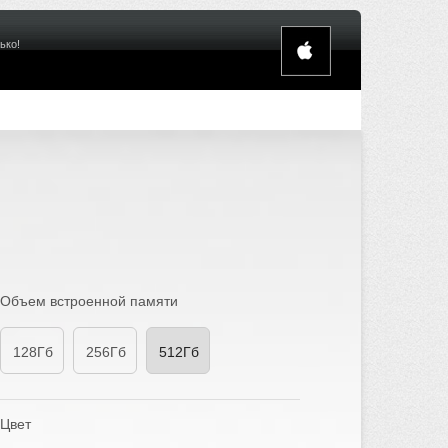
ько!
Объем встроенной памяти
128Гб
256Гб
512Гб
Цвет