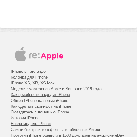
iPhone 7
iPhone 6s plus
iPhone 6s
iPhone 6 plus
iPhone 6
iPhone SE
iPhone 5c
IPhone в Таиланде
iPhone 5s
Колонки для iPhone
iPhone 5
IPhone XS, XR, XS Max
Модели смартфонов Apple и Samsung 2019 года
iPhone 4s
Как приобрести в кредит iPhone
Обмен IPhone на новый iPhone
Как сделать скриншот на iPhone
Охладитесь с помощью iPhone
История iPhone
Новая модель iPhone
Самый быстрый телефон – это яблочный Айфон
Прототип iPhone оценили в 1500 долларов на аукционе eBay